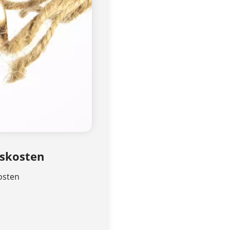
gskosten
osten